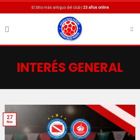
Saltar
El Sitio más antiguo del club |
23 años online
al
contenido
INTERÉS GENERAL
27
Nov