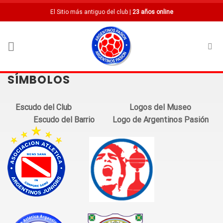
Saltar
El Sitio más antiguo del club |
23 años online
al
contenido
SÍMBOLOS
Escudo del Club
Logos del Museo
Escudo del Barrio
Logo de Argentinos Pasión