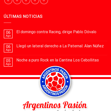
ÚLTIMAS NOTICIAS
El domingo contra Racing, dirige Pablo Dóvalo
06
Ago
Llegó un lateral derecho a La Paternal: Alan Núñez
06
Ago
Noche a puro Rock en la Cantina Los Cebollitas
05
Ago