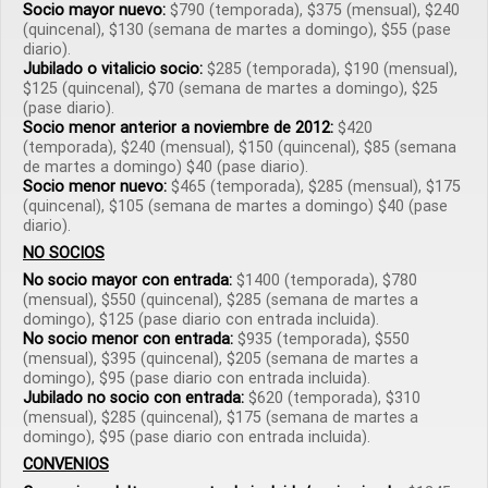
Socio mayor nuevo:
$790 (temporada), $375 (mensual), $240
(quincenal), $130 (semana de martes a domingo), $55 (pase
diario).
Jubilado o vitalicio socio:
$285 (temporada), $190 (mensual),
$125 (quincenal), $70 (semana de martes a domingo), $25
(pase diario).
Socio menor anterior a noviembre de 2012:
$420
(temporada), $240 (mensual), $150 (quincenal), $85 (semana
de martes a domingo) $40 (pase diario).
Socio menor nuevo:
$465 (temporada), $285 (mensual), $175
(quincenal), $105 (semana de martes a domingo) $40 (pase
diario).
NO SOCIOS
No socio mayor con entrada:
$1400 (temporada), $780
(mensual), $550 (quincenal), $285 (semana de martes a
domingo), $125 (pase diario con entrada incluida).
No socio menor con entrada:
$935 (temporada), $550
(mensual), $395 (quincenal), $205 (semana de martes a
domingo), $95 (pase diario con entrada incluida).
Jubilado no socio con entrada:
$620 (temporada), $310
(mensual), $285 (quincenal), $175 (semana de martes a
domingo), $95 (pase diario con entrada incluida).
CONVENIOS