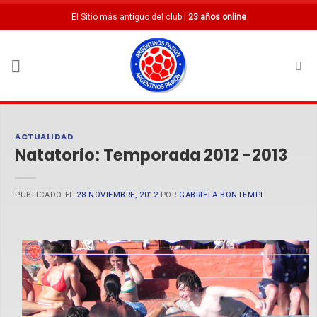
Saltar
El Sitio más antiguo del club |
23 años online
al
contenido
ACTUALIDAD
Natatorio: Temporada 2012 -2013
PUBLICADO EL
28 NOVIEMBRE, 2012
POR
GABRIELA BONTEMPI