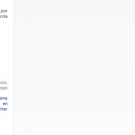
 por
rcía