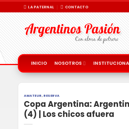
Saltar
LA PATERNAL
CONTACTO
al
contenido
INICIO
NOSOTROS
INSTITUCIONA
AMATEUR
,
RESERVA
Copa Argentina: Argentino
(4) | Los chicos afuera