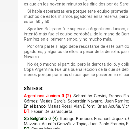
es que en los noventa minutos los dirigidos por de Sar
Si había esperanzas era porque este equipo prometía 
muchos de estos mismos jugadores en la reserva, pero los
están 50 y 50.
Sportivo Belgrano fue superior a Argentinos Juniors, q
intentó más fue el equipo cordobés, de la mano de Barri
Ramírez en el primer tiempo, y no mucho más.
Por otra parte si algo debe rescatarse de este parti
jugadores, y algunos de ellos, a pesar de la derrota, p
Navarro.
No dejó mucho el partido, pero la derrota dolió, y doli
Copa Argentina. Fue una buena lección de la que se deb
menor, porque por más chicos que se pusieron en el camp
SÍNTESIS
:
Argentinos Juniors 0 (2):
Sebastián Giovini; Franco Flo
Gómez, Matías García, Sebastián Navarro, Juan Ramírez;
En el banco:
Matías Rossi, Alan Difonti, Brian Acuña, Vic
DT:
Fabián De Sarasqueta.
Sp Belgrano 0 (4):
Rodrigo Barucco; Emanuel Urquiza, C
Mazzina, Agustín González Tapia; Juan Pablo Francia; E