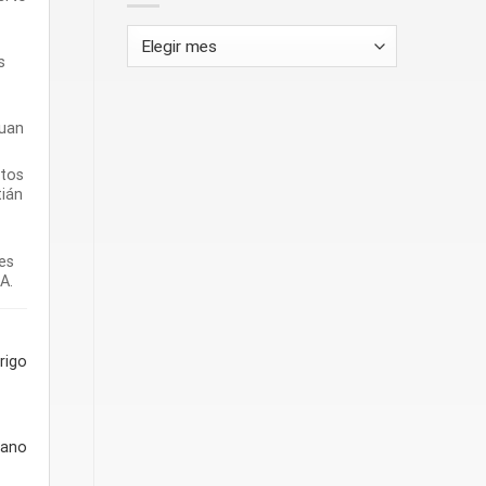
Archivos
s
Juan
stos
tián
es
A.
rigo
iano