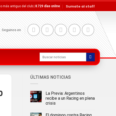
Sumate al staff
tio más antiguo del club |
8.729 días online
Seguinos en
ÚLTIMAS NOTICIAS
0
La Previa: Argentinos
recibe a un Racing en plena
crisis
El domingo contra Racing,