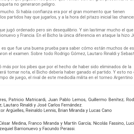
asqueta no generaron peligro.
mucho. Si había confianza era por el gran momento que tienen
 partidos hay que jugarlos, y a la hora del pitazo inicial las chance
ue jugó ordenado pero sin desequilibrio. Y sin lastimar mucho el que
onuevo y Francia. En el Bicho la única diferencia en ataque la hizo 
do es que fue una buena prueba para saber cómo están muchos de e
asaron el examen. Sobre todo Rodrigo Gómez, Lautaro Rinaldi y Sebas
ó más por los pibes que por el hecho de haber sido eliminados de la
erá tomar nota, el Bicho debería haber ganado el partido. Y esto no 
o de juego, el rival de este mediodía milita en el torneo Argentino 
res, Patricio Matricardi, Juan Pablo Lemos, Guillermo Benítez; Rod
 Lautaro Rinaldi y José Carlos Fernández.
tor Argüelles, Reinaldo Lennis, Brian Miranda y Lucas Cano
ésar Medina, Franco Miranda y Martín García; Nicolás Fassino, Luc
zequiel Barrionuevo y Facundo Perassi.