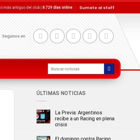
Sumate al staff
tio más antiguo del club |
23 años online
Seguinos en
ÚLTIMAS NOTICIAS
La Previa: Argentinos
recibe a un Racing en plena
crisis
El domingo contra Racing,