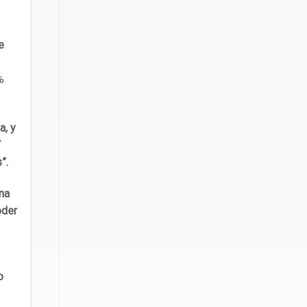
e
%
a, y
Y
s”.
na
oder
o