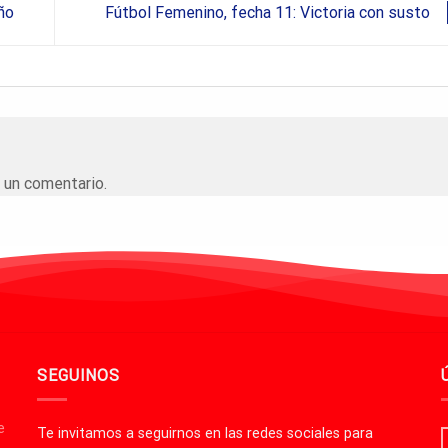
ño
Fútbol Femenino, fecha 11: Victoria con susto
 un comentario.
SEGUINOS
e
Te invitamos a seguirnos en las redes sociales para