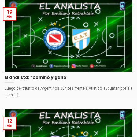
19
Abr
El analista: “Dominó y ganó”
Luego del triunfo de Argentinos Juniors frente a Atlético Tucumán por 1 a
0, en [...]
12
Abr