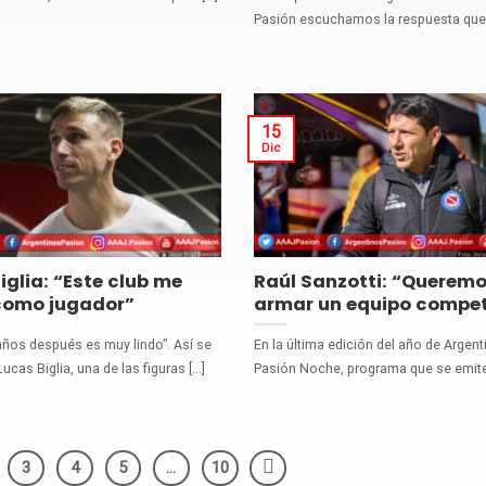
Pasión escuchamos la respuesta que d
15
Dic
iglia: “Este club me
Raúl Sanzotti: “Querem
como jugador”
armar un equipo compet
años después es muy lindo”. Así se
En la última edición del año de Argen
cas Biglia, una de las figuras [...]
Pasión Noche, programa que se emite a
3
4
5
…
10