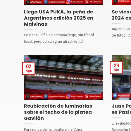
Llega USA PUKA, la peña de
Se vien
Argentinos edición 2025 en
2024 e
Malvinas
Argentinos 
Se viene un fin de semana largo, sin fútbol
de fútbol. A
local, pero con un gran atractivo [...]
29
02
Dic
Ago
Reubicación de luminarias
Juan Pa
sobre el techo de la platea
es Pasi
Gavilán
El ex jugad
Para no perder la localía en la Copa
Selección Na