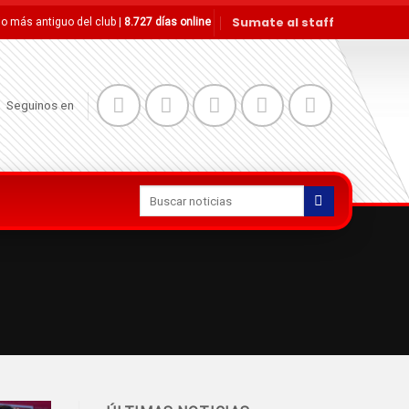
Sumate al staff
tio más antiguo del club |
8.727 días online
Seguinos en