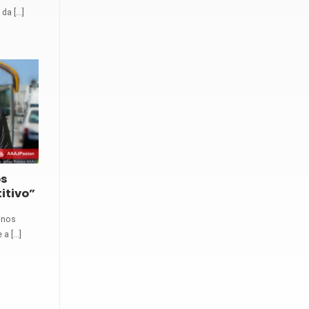
a [...]
os
itivo”
tinos
 [...]