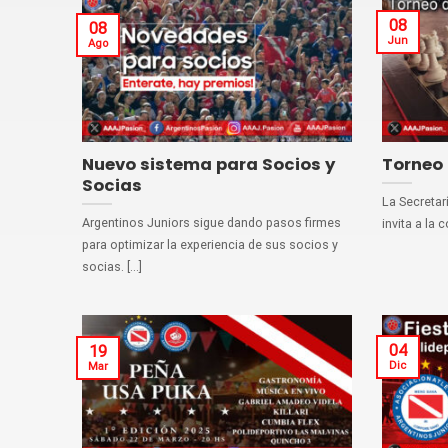
08
08
Jun
Ago
Nuevo sistema para Socios y
Torneo 
Socias
La Secretar
Argentinos Juniors sigue dando pasos firmes
invita a la 
para optimizar la experiencia de sus socios y
socias. [...]
04
19
Dic
Mar