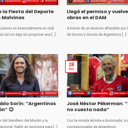
e la Fiesta del Deporte
Llegó el permiso y vuelve
n Malvinas
obras en el DAM
Juniors es esencialmente un club
A través de un anuncio difundido por l
ún así no deja sin proponer una [...]
de Socios y Socias de Argentinos [...]
28
Dic
blo Sorín: “Argentinos
José Néstor Pékerman: 
ón” 😉
no cuesta nada”
or del Semillero del Mundo y la
Con la mirada atónita e ilusionada, lo
cional, habló en exclusiva para [...]
corresponsales de Argentinos