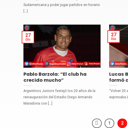
Sudamericana y poder jugar partidos en horario
[...]
27
27
Dic
Dic
Pablo Barzola: “El club ha
Lucas B
crecido mucho”
formó 
Argentinos Juniors festejó los 20 años de la
“Volver 20 
reinauguración del Estadio Diego Armando
expresaba Lu
Maradona con [...]
1
2