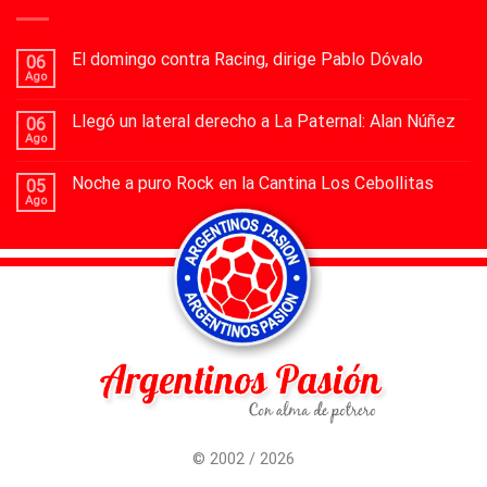
El domingo contra Racing, dirige Pablo Dóvalo
06
Ago
Llegó un lateral derecho a La Paternal: Alan Núñez
06
Ago
Noche a puro Rock en la Cantina Los Cebollitas
05
Ago
© 2002 / 2026