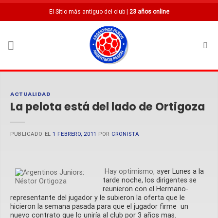
Saltar
El Sitio más antiguo del club |
23 años online
al
contenido
ACTUALIDAD
La pelota está del lado de Ortigoza
PUBLICADO EL
1 FEBRERO, 2011
POR
CRONISTA
Hay optimismo, a
yer Lunes a la
tarde noche, los dirigentes se
reunieron con el Hermano-
representante del jugador y le subieron la oferta que le
hicieron la semana pasada para que el jugador firme un
nuevo contrato que lo uniría al club por 3 años mas.