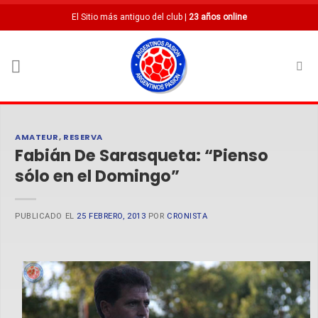
Saltar
El Sitio más antiguo del club |
23 años online
al
contenido
AMATEUR
,
RESERVA
Fabián De Sarasqueta: “Pienso
sólo en el Domingo”
PUBLICADO EL
25 FEBRERO, 2013
POR
CRONISTA