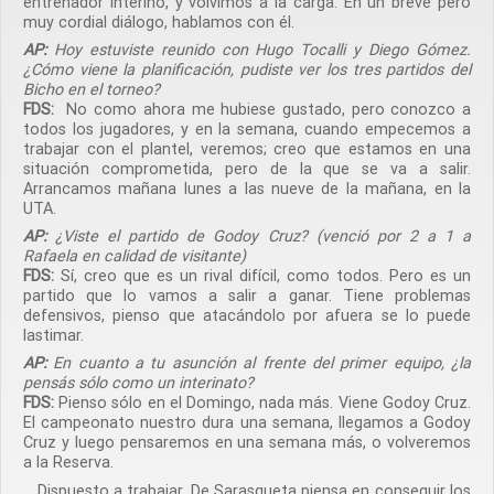
entrenador interino, y volvimos a la carga. En un breve pero
muy cordial diálogo, hablamos con él.
AP:
Hoy estuviste reunido con Hugo Tocalli y Diego Gómez.
¿Cómo viene la planificación, pudiste ver los tres partidos del
Bicho en el torneo?
FDS:
No como ahora me hubiese gustado, pero conozco a
todos los jugadores, y en la semana, cuando empecemos a
trabajar con el plantel, veremos; creo que estamos en una
situación comprometida, pero de la que se va a salir.
Arrancamos mañana lunes a las nueve de la mañana, en la
UTA.
AP:
¿Viste el partido de Godoy Cruz? (venció por 2 a 1 a
Rafaela en calidad de visitante)
FDS:
Sí, creo que es un rival difícil, como todos. Pero es un
partido que lo vamos a salir a ganar. Tiene problemas
defensivos, pienso que atacándolo por afuera se lo puede
lastimar.
AP:
En cuanto a tu asunción al frente del primer equipo, ¿la
pensás sólo como un interinato?
FDS:
Pienso sólo en el Domingo, nada más. Viene Godoy Cruz.
El campeonato nuestro dura una semana, llegamos a Godoy
Cruz y luego pensaremos en una semana más, o volveremos
a la Reserva.
Dispuesto a trabajar, De Sarasqueta piensa en conseguir los