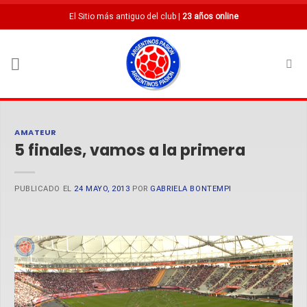
Saltar
El Sitio más antiguo del club |
23 años online
al
contenido
AMATEUR
5 finales, vamos a la primera
PUBLICADO EL
24 MAYO, 2013
POR
GABRIELA BONTEMPI