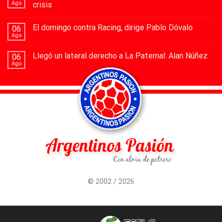
Ago
crisis
El domingo contra Racing, dirige Pablo Dóvalo
06
Ago
Llegó un lateral derecho a La Paternal: Alan Núñez
06
Ago
© 2002 / 2026