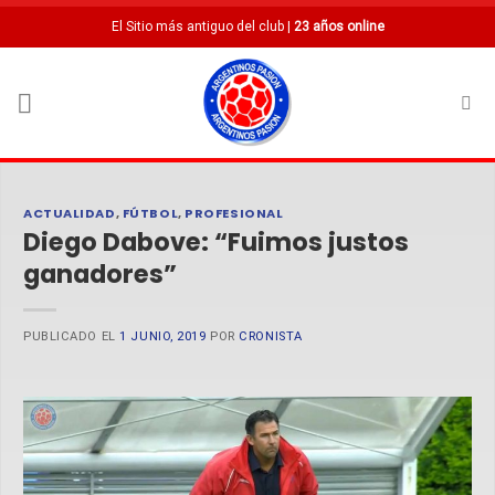
Saltar
El Sitio más antiguo del club |
23 años online
al
contenido
ACTUALIDAD
,
FÚTBOL
,
PROFESIONAL
Diego Dabove: “Fuimos justos
ganadores”
PUBLICADO EL
1 JUNIO, 2019
POR
CRONISTA