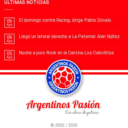
ÚLTIMAS NOTICIAS
El domingo contra Racing, dirige Pablo Dóvalo
06
Ago
Llegó un lateral derecho a La Paternal: Alan Núñez
06
Ago
Noche a puro Rock en la Cantina Los Cebollitas
05
Ago
© 2002 / 2026