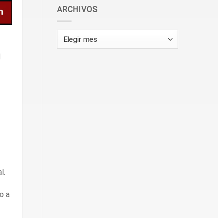
ARCHIVOS
Archivos
d
l.
o a