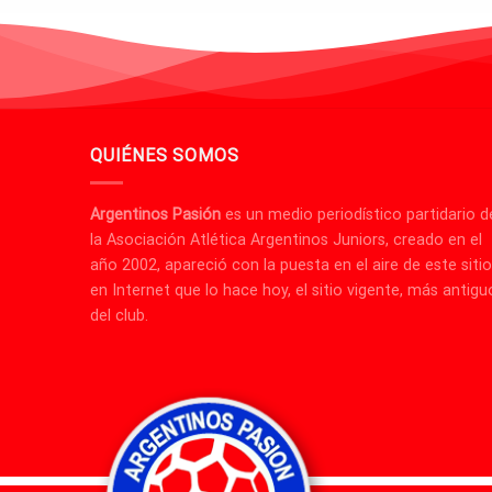
QUIÉNES SOMOS
Argentinos Pasión
es un medio periodístico partidario d
la Asociación Atlética Argentinos Juniors, creado en el
año 2002, apareció con la puesta en el aire de este sitio
en Internet que lo hace hoy, el sitio vigente, más antigu
del club.