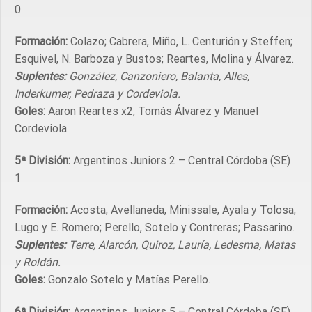
0
Formación:
Colazo; Cabrera, Miño, L. Centurión y Steffen;
Esquivel, N. Barboza y Bustos; Reartes, Molina y Álvarez.
Suplentes:
González, Canzoniero, Balanta, Alles,
Inderkumer, Pedraza y Cordeviola.
Goles:
Aaron Reartes x2, Tomás Álvarez y Manuel
Cordeviola.
5ª División:
Argentinos Juniors 2 – Central Córdoba (SE)
1
Formación:
Acosta; Avellaneda, Minissale, Ayala y Tolosa;
Lugo y E. Romero; Perello, Sotelo y Contreras; Passarino.
Suplentes:
Terre, Alarcón, Quiroz, Lauría, Ledesma, Matas
y Roldán.
Goles:
Gonzalo Sotelo y Matías Perello.
6ª División:
Argentinos Juniors 5 – Central Córdoba (SE)