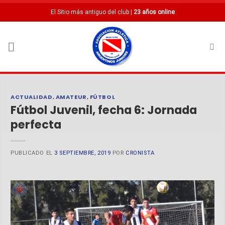
Saltar
El Sitio más antiguo del club |
23 años online
al
contenido
ACTUALIDAD
,
AMATEUR
,
FÚTBOL
Fútbol Juvenil, fecha 6: Jornada
perfecta
PUBLICADO EL
3 SEPTIEMBRE, 2019
POR
CRONISTA