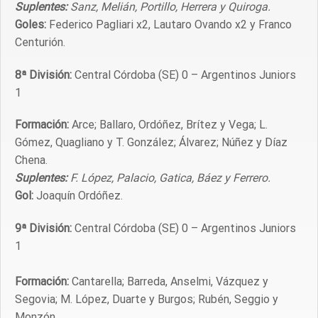
Suplentes:
Sanz, Melián, Portillo, Herrera y Quiroga.
Goles:
Federico Pagliari x2, Lautaro Ovando x2 y Franco
Centurión.
8ª División:
Central Córdoba (SE) 0 – Argentinos Juniors
1
Formación:
Arce; Ballaro, Ordóñez, Brítez y Vega; L.
Gómez, Quagliano y T. González; Álvarez; Núñez y Díaz
Chena.
Suplentes:
F. López, Palacio, Gatica, Báez y Ferrero.
Gol:
Joaquín Ordóñez.
9ª División:
Central Córdoba (SE) 0 – Argentinos Juniors
1
Formación:
Cantarella; Barreda, Anselmi, Vázquez y
Segovia; M. López, Duarte y Burgos; Rubén, Seggio y
Monzón.