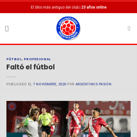
Saltar
El Sitio más antiguo del club |
23 años online
al
contenido
FÚTBOL
,
PROFESIONAL
Faltó el fútbol
PUBLICADO EL
7 NOVIEMBRE, 2020
POR
ARGENTINOS PASIÓN