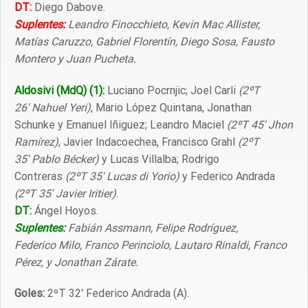
DT:
Diego Dabove.
Suplentes:
Leandro Finocchieto, Kevin Mac Allister,
Matías Caruzzo, Gabriel Florentín, Diego Sosa, Fausto
Montero y Juan Pucheta.
Aldosivi (MdQ) (1):
Luciano Pocrnjic; Joel Carli
(2ºT
26′ Nahuel Yeri)
, Mario López Quintana, Jonathan
Schunke y Emanuel Iñiguez; Leandro Maciel
(2ºT 45′ Jhon
Ramírez)
, Javier Indacoechea, Francisco Grahl
(2ºT
35′ Pablo Bécker)
y Lucas Villalba; Rodrigo
Contreras
(2ºT 35′ Lucas di Yorio)
y Federico Andrada
(2ºT 35′ Javier Iritier)
.
DT:
Ángel Hoyos.
Suplentes:
Fabián Assmann, Felipe Rodríguez,
Federico Milo, Franco Perinciolo, Lautaro Rinaldi, Franco
Pérez, y Jonathan Zárate.
Goles:
2ºT 32′ Federico Andrada (A).