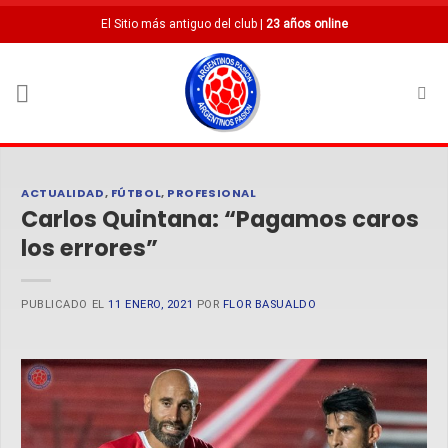
Saltar
El Sitio más antiguo del club |
23 años online
al
contenido
ACTUALIDAD
,
FÚTBOL
,
PROFESIONAL
Carlos Quintana: “Pagamos caros
los errores”
PUBLICADO EL
11 ENERO, 2021
POR
FLOR BASUALDO