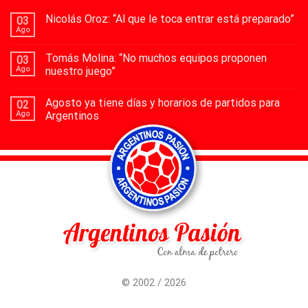
Nicolás Oroz: “Al que le toca entrar está preparado”
03
Ago
Tomás Molina: “No muchos equipos proponen
03
Ago
nuestro juego”
Agosto ya tiene días y horarios de partidos para
02
Ago
Argentinos
© 2002 / 2026