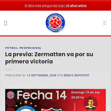
Saltar
El Sitio más antiguo del club |
23 años online
al
contenido
FÚTBOL
,
PROFESIONAL
La previa: Zermatten va por su
primera victoria
PUBLICADO EL
13 SEPTIEMBRE, 2024
POR
SERGIO RAPOPORT