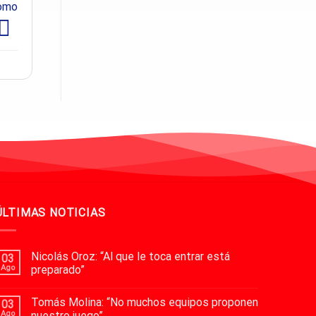
como
ÚLTIMAS NOTICIAS
Nicolás Oroz: “Al que le toca entrar está
03
Ago
preparado”
Tomás Molina: “No muchos equipos proponen
03
Ago
nuestro juego”