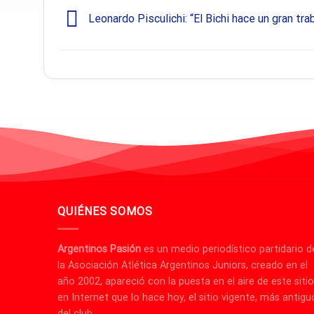
Leonardo Pisculichi: “El Bichi hace un gran tra
QUIÉNES SOMOS
Argentinos Pasión
es un medio periodístico partidario d
la Asociación Atlética Argentinos Juniors, creado en el
año 2002, apareció con la puesta en el aire de este sitio
en Internet que lo hace hoy, el sitio vigente, más antigu
del club.