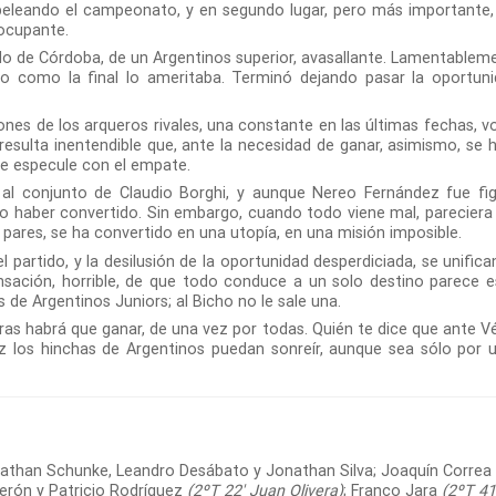
á peleando el campeonato, y en segundo lugar, pero más importante,
eocupante.
ido de Córdoba, de un Argentinos superior, avasallante. Lamentablem
ido como la final lo ameritaba. Terminó dejando pasar la oportuni
nes de los arqueros rivales, una constante en las últimas fechas, vo
resulta inentendible que, ante la necesidad de ganar, asimismo, se 
 se especule con el empate.
l conjunto de Claudio Borghi, y aunque Nereo Fernández fue fig
do haber convertido. Sin embargo, cuando todo viene mal, pareciera
e pares, se ha convertido en una utopía, en una misión imposible.
artido, y la desilusión de la oportunidad desperdiciada, se unifica
 sensación, horrible, de que todo conduce a un solo destino parece e
 de Argentinos Juniors; al Bicho no le sale una.
 habrá que ganar, de una vez por todas. Quién te dice que ante Vé
ez los hinchas de Argentinos puedan sonreír, aunque sea sólo por 
nathan Schunke, Leandro Desábato y Jonathan Silva; Joaquín Correa
erón y Patricio Rodríguez
(2ºT 22′ Juan Olivera)
; Franco Jara
(2ºT 41