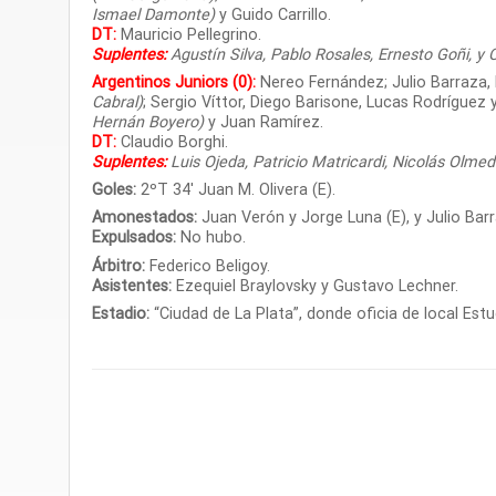
Ismael Damonte)
y Guido Carrillo.
DT:
Mauricio Pellegrino.
Suplentes:
Agustín Silva, Pablo Rosales, Ernesto Goñi, y 
Argentinos Juniors (0):
Nereo Fernández; Julio Barraza,
Cabral)
; Sergio Víttor, Diego Barisone, Lucas Rodríguez 
Hernán Boyero)
y Juan Ramírez.
DT:
Claudio Borghi.
Suplentes:
Luis Ojeda, Patricio Matricardi, Nicolás Olme
Goles:
2ºT 34′ Juan M. Olivera (E).
Amonestados:
Juan Verón y Jorge Luna (E), y Julio Bar
Expulsados:
No hubo.
Árbitro:
Federico Beligoy.
Asistentes:
Ezequiel Braylovsky y Gustavo Lechner
.
Estadio:
“Ciudad de La Plata”, donde oficia de local Est
.