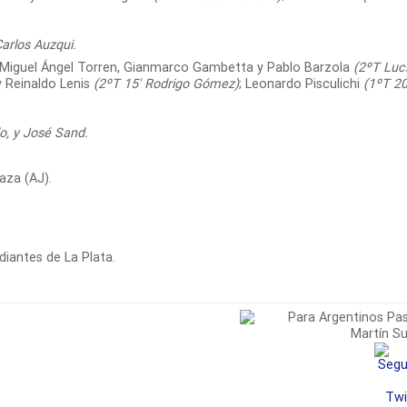
Carlos Auzqui.
 Miguel Ángel Torren, Gianmarco Gambetta y Pablo Barzola
(2ºT Luc
y Reinaldo Lenis
(2ºT 15′ Rodrigo Gómez)
; Leonardo Pisculichi
(1ºT 20
do,
y José Sand.
raza (AJ)
.
udiantes de La Plata.