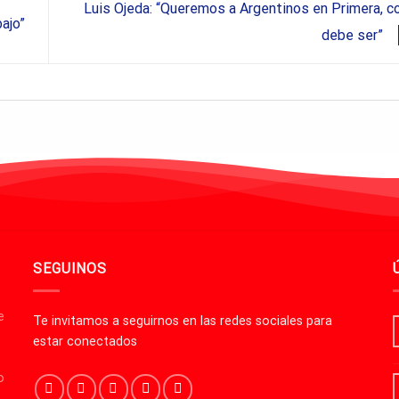
Luis Ojeda: “Queremos a Argentinos en Primera, 
bajo”
debe ser”
SEGUINOS
e
Te invitamos a seguirnos en las redes sociales para
estar conectados
o