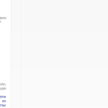
iano
′