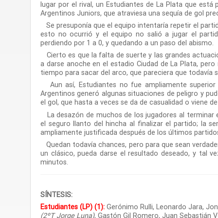
lugar por el rival, un Estudiantes de La Plata que est
Argentinos Juniors, que atraviesa una sequía de gol pr
Se presuponía que el equipo intentaría repetir el part
esto no ocurrió y el equipo no salió a jugar el part
perdiendo por 1 a 0, y quedando a un paso del abismo.
Cierto es que la falta de suerte y las grandes actuacio
a darse anoche en el estadio Ciudad de La Plata, pero 
tiempo para sacar del arco, que pareciera que todavía
Aun así, Estudiantes no fue ampliamente superior a
Argentinos generó algunas situaciones de peligro y pu
el gol, que hasta a veces se da de casualidad o viene d
La desazón de muchos de los jugadores al terminar el p
el seguro llanto del hincha al finalizar el partido; la
ampliamente justificada después de los últimos partidos
Quedan todavía chances, pero para que sean verdaderas
un clásico, pueda darse el resultado deseado, y tal v
minutos
.
SÍNTESIS:
Estudiantes (LP) (1):
Gerónimo Rulli, Leonardo Jara, Jo
(2ºT Jorge Luna)
, Gastón Gil Romero, Juan Sebastián V