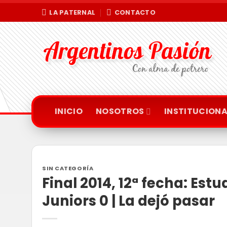
Saltar
LA PATERNAL
CONTACTO
al
contenido
INICIO
NOSOTROS
INSTITUCIONA
SIN CATEGORÍA
Final 2014, 12ª fecha: Est
Juniors 0 | La dejó pasar