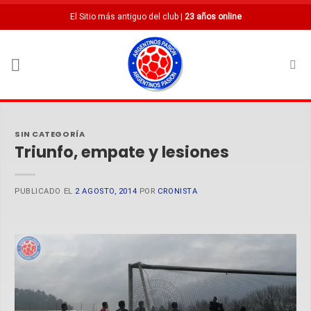
Saltar
El Sitio más antiguo del club |
23 años online
al
contenido
SIN CATEGORÍA
Triunfo, empate y lesiones
PUBLICADO EL
2 AGOSTO, 2014
POR
CRONISTA