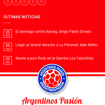
ÚLTIMAS NOTICIAS
El domingo contra Racing, dirige Pablo Dóvalo
06
Ago
Llegó un lateral derecho a La Paternal: Alan Núñez
06
Ago
Noche a puro Rock en la Cantina Los Cebollitas
05
Ago