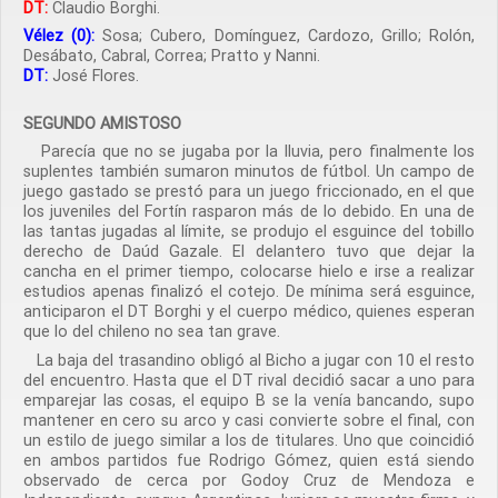
DT:
Claudio Borghi.
Vélez (0):
Sosa; Cubero, Domínguez, Cardozo, Grillo; Rolón,
Desábato, Cabral, Correa; Pratto y Nanni.
DT:
José Flores.
SEGUNDO AMISTOSO
Parecía que no se jugaba por la lluvia, pero finalmente los
suplentes también sumaron minutos de fútbol. Un campo de
juego gastado se prestó para un juego friccionado, en el que
los juveniles del Fortín rasparon más de lo debido. En una de
las tantas jugadas al límite, se produjo el esguince del tobillo
derecho de Daúd Gazale. El delantero tuvo que dejar la
cancha en el primer tiempo, colocarse hielo e irse a realizar
estudios apenas finalizó el cotejo. De mínima será esguince,
anticiparon el DT Borghi y el cuerpo médico, quienes esperan
que lo del chileno no sea tan grave.
La baja del trasandino obligó al Bicho a jugar con 10 el resto
del encuentro. Hasta que el DT rival decidió sacar a uno para
emparejar las cosas, el equipo B se la venía bancando, supo
mantener en cero su arco y casi convierte sobre el final, con
un estilo de juego similar a los de titulares. Uno que coincidió
en ambos partidos fue Rodrigo Gómez, quien está siendo
observado de cerca por Godoy Cruz de Mendoza e