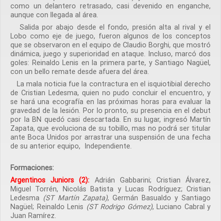
como un delantero retrasado, casi devenido en enganche,
aunque con llegada al área.
Salida por abajo desde el fondo, presión alta al rival y el
Lobo como eje de juego, fueron algunos de los conceptos
que se observaron en el equipo de Claudio Borghi, que mostró
dinámica, juego y superioridad en ataque. Incluso, marcó dos
goles: Reinaldo Lenis en la primera parte, y Santiago Nagüel,
con un bello remate desde afuera del área.
La mala noticia fue la contractura en el isquiotibial derecho
de Cristian Ledesma, quien no pudo concluir el encuentro, y
se hará una ecografía en las próximas horas para evaluar la
gravedad de la lesión. Por lo pronto, su presencia en el debut
por la BN quedó casi descartada. En su lugar, ingresó Martín
Zapata, que evoluciona de su tobillo, mas no podrá ser titular
ante Boca Unidos por arrastrar una suspensión de una fecha
de su anterior equipo, Independiente.
Formaciones:
Argentinos Juniors (2):
Adrián Gabbarini; Cristian Álvarez,
Miguel Torrén, Nicolás Batista y Lucas Rodríguez; Cristian
Ledesma
(ST Martín Zapata)
, Germán Basualdo y Santiago
Nagüel; Reinaldo Lenis
(ST Rodrigo Gómez)
, Luciano Cabral y
Juan Ramírez.