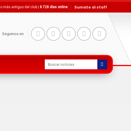
Sumate al staff
tio más antiguo del club |
8.728 días online
Seguinos en