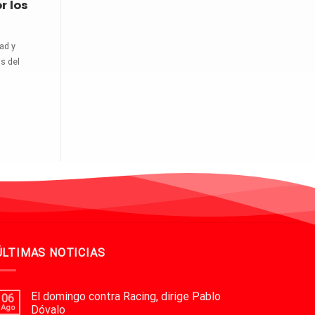
r los
dad y
s del
ÚLTIMAS NOTICIAS
El domingo contra Racing, dirige Pablo
06
Ago
Dóvalo