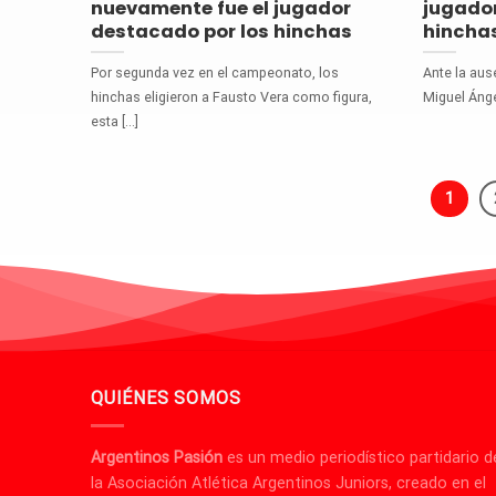
nuevamente fue el jugador
jugador
destacado por los hinchas
hincha
Por segunda vez en el campeonato, los
Ante la aus
hinchas eligieron a Fausto Vera como figura,
Miguel Ángel
esta [...]
1
QUIÉNES SOMOS
Argentinos Pasión
es un medio periodístico partidario d
la Asociación Atlética Argentinos Juniors, creado en el