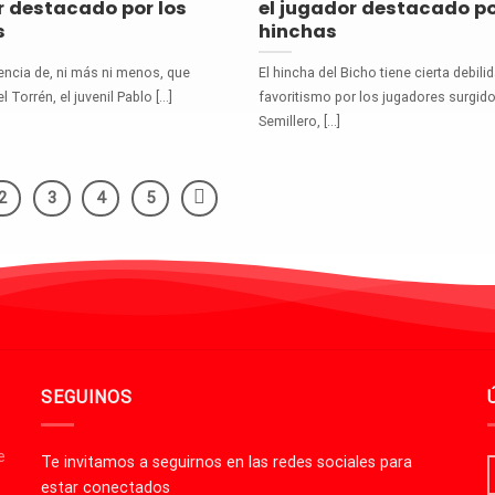
 destacado por los
el jugador destacado po
s
hinchas
encia de, ni más ni menos, que
El hincha del Bicho tiene cierta debili
 Torrén, el juvenil Pablo [...]
favoritismo por los jugadores surgido
Semillero, [...]
2
3
4
5
SEGUINOS
e
Te invitamos a seguirnos en las redes sociales para
estar conectados