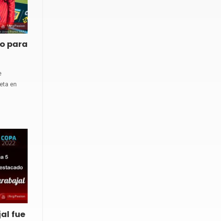
o para
e
ueta en
al fue